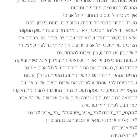
מהשכונות בעיר משדר משהו אחר, ולכל אחת יש את הקסם שלה,
המשלב היסטוריה, מודרניות ותרבות.
איך מקסי ריל נכסים מתחבר לתל אביב?
משרד התיווך מקסי ריל נכסים, המוביל בשכונות ביצרון, רמת
ישראל, יד אליהו והסביבה, לא רק מתמחה בהבנת השוק המקומי,
אלא גם בקשר הייחודי שהוא יוצר עם העיר עצמה. אנו מבינים את
הצרכים של תושבי תל אביב ויודעים איך להתחבר לעיר שמצליחה
לשלב בין ישן לחדש, בין יציבות להתחדשות.
שכונות כמו ביצרון ויד אליהו, שמאופיינות במגוון אוכלוסיות ובזיקה
למרכז העיר, משדרות את הרוח הייחודית של תל אביב – קצב
החיים המהיר, ההתחדשות העירונית והזדמנויות הנדל"ן הרבות
שממתינות למי שמחפש לשדרג את איכות החיים שלו בעיר. עם
מקסי ריל נכסים, כל עסקה נעשית מתוך מחויבות להביא את הלקוח
לתוצאה המיטבית, תוך שמירה על קשר עם שורשיה של תל אביב,
לצד מבט לעתיד המרגש שלה.
#מקסי_ריל_נכסים #תל_אביב_יפו #נדל"ן_תל_אביב #ביצרון
#יד_אליהו #רמת_ישראל #הסביבה#שכונתביצרון
#תלאביבנדלן
#דירהלמכירה