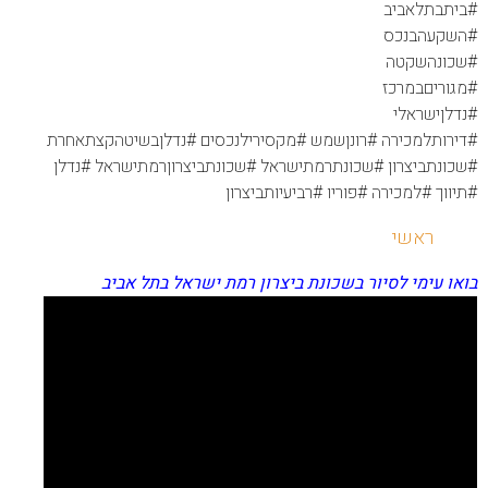
#ביתבתלאביב
#השקעהבנכס
#שכונהשקטה
#מגוריםבמרכז
#נדלןישראלי
#דירותלמכירה #רונןשמש #מקסירילנכסים #נדלןבשיטהקצתאחרת
#שכונתביצרון #שכונתרמתישראל #שכונתביצרוןרמתישראל #נדלן
#תיווך #למכירה #פוריו #רביעיותביצרון
ראשי
בואו עימי לסיור בשכונת ביצרון רמת ישראל בתל אביב