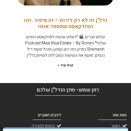
נדל"ן זה לא רק דירות – זה סיפור. וזה
הפודקאסט שמספר אותו
שלום חברים.
*האזינו עכשיו לפודקאסט החדש
שלנו!* Podcast Maxi Real Estate – By Ronen
Shemesh בפרק הזה רונן שמש, מנהל מקסי ריל
נכסים, חושף את השיטות המובילות לשיווק נדל"ן
קרא עוד »
רונן שמש- סוכן הנדל"ן שלכם
מפת אתר
לינקים חשובים
ראשי
נכסים למכירה