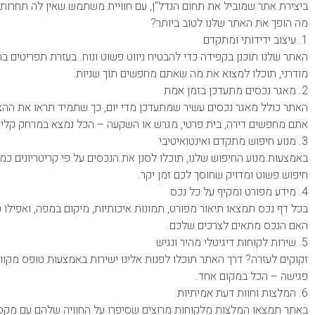
ביצירת אתר שמוביל את תחום הנדל"ן, עם חוויית משתמש שאין לה תחרות.
מה הופך את האתר שלנו לטוב ביותר?
1. עיצוב ידידותי ומתקדם
האתר שלנו תוכנן בקפידה כדי להבטיח ניווט פשוט ונוח. בעזרת תפריטים ברו
מודרני, תוכלו למצוא את מה שאתם מחפשים תוך שניות.
2. מאגר נכסים מתעדכן בזמן אמת
האתר כולל מאגר נכסים עשיר שמתעדכן מדי יום, כך שתמיד תראו את ההצע
אתם מחפשים דירה, בית פרטי, מגרש או השקעה – הכל נמצא במרחק קליק
3. מנוע חיפוש מתקדם ואינטואיטיבי
באמצעות מנוע החיפוש שלנו, תוכלו לסנן את הנכסים על פי קריטריונים כמו
חיפוש פשוט ומדויק שחוסך לכם זמן יקר.
4. מידע מפורט ומקיף על כל נכס
בכל דף נכס תמצאו תיאור מפורט, תמונות איכותיות, מיקום במפה, ואפילו טי
האם הנכס מתאים לצרכים שלכם.
5. שירות לקוחות דיגיטלי מהיר ונגיש
זקוקים לעזרה? דרך האתר תוכלו לפנות אלינו ישירות באמצעות טופס מקוון, 
פגישה – הכל במקום אחד.
6. המלצות וחוות דעת אמיתיות
באתר תמצאו המלצות מלקוחות מרוצים שסיפרו על החוויה שלהם עם מקסי 