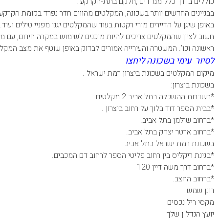
כוללים בדרך כלל ממ"דים ,חלקם בתת-הקרקע .
בבניינים החדשים יותר בשכונה, המקלטים מהווים חדר נפרד בקומת הקרקע 
באופן שיגן על הדיירים מירי רקטות בעוד שהמקלטים יגנו מפניי טילים ועוד.
חשוב לציין שהמקלטים צריכים להיות מוכנים לשימוש במקרה חירום, עם מלאי
ראשונה וכו'. המשטרה והעירייה אמורים לבדוק באופן שוטף את מצב המקל
לסיור עימי בשכונה ליחצו
מיקום המקלטים בשכונת ביצרון רמת ישראל .
בשכונת ביצרון:
*בשדרות ההשכלה בתל אביב 2 מקלטים.
*בבית הספר דוד בלוך על רחוב ביצרון .
*ברחוב שולמן בתל אביב.
*ברחוב ארטר יצחק בתל אביב.
בשכונת רמת ישראל בתל אביב
*בגינת ריקליס בין רחוב פליטי הספר לרחוב דם המכבים.
*ברחוב דרך משה דיין 120
*ברחוב החצב.
רונן שמש
מקסי ריל נכסים
יועץ הנדל"ן שלך