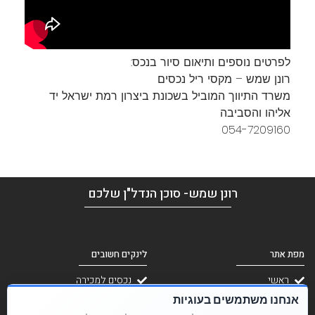
​לפרטים נוספים ותיאום סיור בנכס:
רונן שמש – מקסי ריל נכסים
משרד התיווך המוביל בשכונת ביצרון רמת ישראל יד
אליהו והסביבה
054-7209160
רונן שמש- סוכן הנדל"ן שלכם
מפת אתר
לינקים חשובים
ראשי
נכסים למכירה
אודות
נכסים להשכרה
אנחנו משתמשים בעוגיות
צור קשר
מאמרים