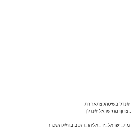
 #נדלןבשיטהקצתאחרת
צרוןרמתישראל #נדלן
רמת_ישראל_יד_אליהו_והסביבה#להשכרה