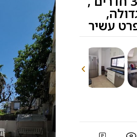
בביצרון: דירת גן 3 חדרים ,
דולה,
רט עשיר