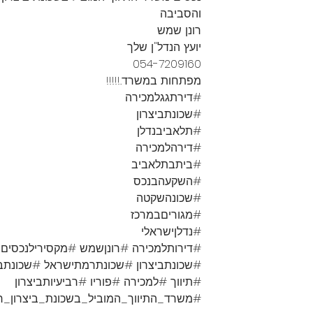
והסביבה
רונן שמש
יועץ הנדל"ן שלך
054-7209160
מפתחות במשרד.!!!!!
#דירתגגלמכירה
#שכונתביצרון
#תלאביבנדלן
#דירהלמכירה
#ביתבתלאביב
#השקעהבנכס
#שכונהשקטה
#מגוריםבמרכז
#נדלןישראלי
#דירותלמכירה #רונןשמש #מקסירילנכסים
#שכונתביצרון #שכונתרמתישראל #שכונתבי
#תיווך #למכירה #פוריו #רביעיותביצרון
#משרד_התיווך_המוביל_בשכונת_ביצרון_