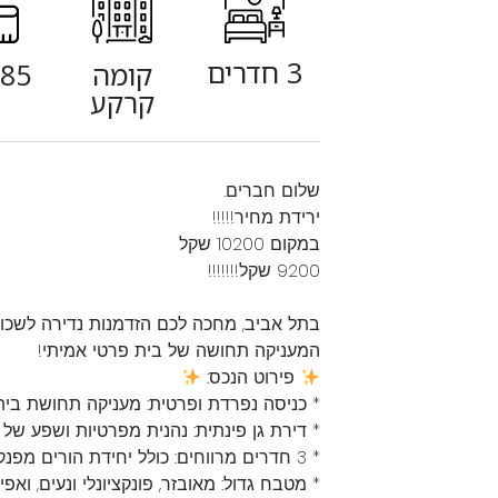
3 חדרים
קומה
85 מ"ר
קרקע
שלום חברים.
ירידת מחיר!!!!!
במקום 10200 שקל
9200 שקל!!!!!!!
בתל אביב, מחכה לכם הזדמנות נדירה לשכור ד
המעניקה תחושה של בית פרטי אמיתי!
פירוט הנכס:
* כניסה נפרדת ופרטית: מעניקה תחושת בית 
* דירת גן פינתית: נהנית מפרטיות ושפע של או
* 3 חדרים מרווחים: כולל יחידת הורים מפנקת.
* מטבח גדול: מאובזר, פונקציונלי ונעים, ואפיל