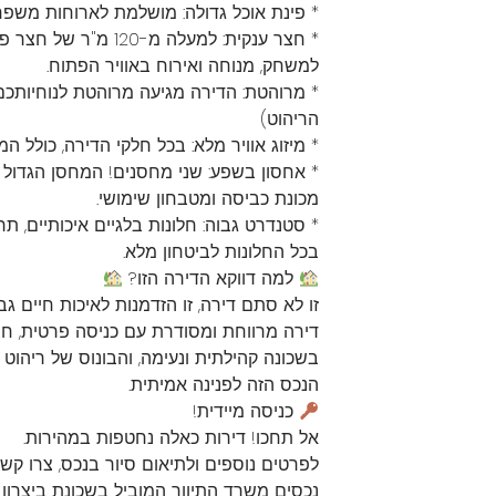
* פינת אוכל גדולה: מושלמת לארוחות משפחת
* חצר ענקית: למעלה מ-20
למשחק, מנוחה ואירוח באוויר הפתוח.
* מרוהטת: הדירה מגיעה מרוהטת לנוחיותכם
הריהוט)
* מיזוג אוויר מלא: בכל חלקי הדירה, כולל ה
* אחסון בשפע: שני מחסנים! המחסן הגדול כ
מכונת כביסה ומטבחון שימושי.
* סטנדרט גבוה: חלונות בלגיים איכותיים, תר
בכל החלונות לביטחון מלא.
למה דווקא הדירה הזו?
זו לא סתם דירה, זו הזדמנות לאיכות חיים ג
דירה מרווחת ומסודרת עם כניסה פרטית, חצ
בשכונה קהילתית ונעימה, והבונוס של ריהוט
הנכס הזה לפנינה אמיתית.
כניסה מיידית!
אל תחכו! דירות כאלה נחטפות במהירות.
לפרטים נוספים ולתיאום סיור בנכס, צרו קשר
נכסים משרד התיווך המוביל בשכונת ביצרון 