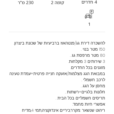
4 חדרים
קומה 2
230 מ"ר
1
להשכרה דירת גג/פנטהאוז ברביעיות של שכונת ביצרון.
150 מטר בנוי .
80 מטר מרפסת גג .
3 שירותים 3 מקלחות.
מזגנים בכל החדרים.
במבואת הגג מצלמות/אזעקה חנייה פרטית+עמדת טעינה
לרכב חשמלי .
מחסן על הגג .
חלונות בלגיים+רשתות .
תריסים חשמליים בכל הבית .
אפשרי חיות מחמד.
ריהוט שנשאר :מקרר,כיריים אינדוקציה,תמי 4,מדיח