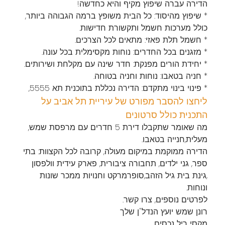
הדירה עברה שיפוץ מקיף והיא כחדשה!
* שיפוץ מהיסוד: כל הבית משופץ ברמה הגבוהה ביותר,
כולל מערכות חשמל ותקשורת חדישות.
* חשמל תלת פאזי: מתאים לכל הצרכים.
* מזגנים בכל החדרים: נוחות מקסימלית בכל עונה.
* יחידת הורים מפנקת: חדר שינה עם מקלחת ושירותים.
* חניה בטאבו: נוחות וחניה בטוחה.
* פינוי בינוי מתקדם: הדירה נכללת בתוכנית תא 5555,
ליחצו להסבר מפורט של עיריית תל אביב על
התכנית כולל סרטונים
מה שאומר שתקבלו דירת 5 חדרים עם מרפסת שמש,
מעלית,חנייה בטאבו.
הדירה ממוקמת במיקום מעולה, קרובה לכל הקצוות: בתי
ספר, גני ילדים, תחבורה ציבורית, פארק עידית וולפסון
,גינת בית גיל הזהב,סופרמרקט וחנויות ממכר שונות
ונוחות.
לפרטים נוספים, צרו קשר.
רונן שמש יועץ הנדל"ן שלך
מקסי ריל נכסים