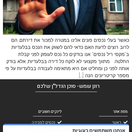
כאשר בעלי נכסים פונים אלינו במטרה למכור את דירתם, הם
לרוב רוצים לדעת האם כדאי להם לשווק את הנכס בבלעדיות.
ב"מקסי ריל נכסים" אנו בודקים כל נכס לעומק לפני קבלת
החלטה. מתווך מקצועי לא לוקח כל דירה בבלעדיות, אלא בודק
אותה לפני כן ומחליט אם היא מתאימה לעבודה בבלעדיות על פי
מספר קריטריונים. הנה […]
רונן שמש- סוכן הנדל"ן שלכם
מפת אתר
לינקים חשובים
ראשי
נכסים למכירה
אודות
נכסים להשכרה
אנחנו משתמשים בעוגיות